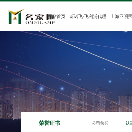
网站首页
昕诺飞-飞利浦代理
上海亚明
荣誉证书
公司荣誉
认