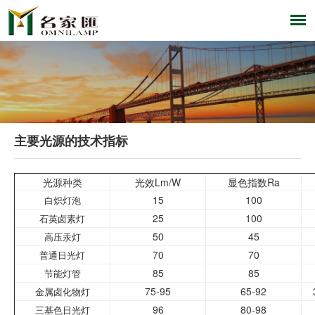
主要光源的技术指标
光源种类
光效
Lm/W
显色指数
Ra
15
100
白炽灯泡
25
100
石英卤素灯
50
45
高压汞灯
70
70
普通日光灯
85
85
节能灯管
75-95
65-92
金属卤化物灯
96
80-98
三基色日光灯